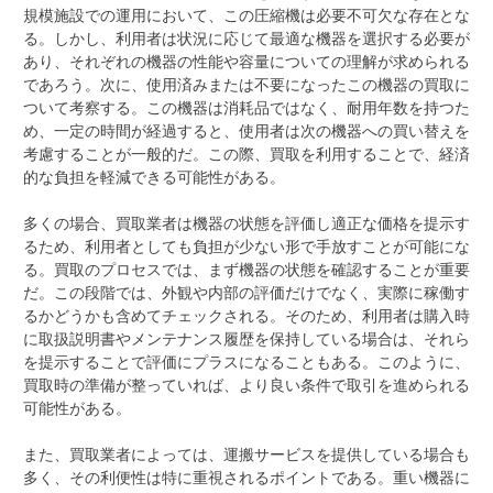
規模施設での運用において、この圧縮機は必要不可欠な存在とな
る。しかし、利用者は状況に応じて最適な機器を選択する必要が
あり、それぞれの機器の性能や容量についての理解が求められる
であろう。次に、使用済みまたは不要になったこの機器の買取に
ついて考察する。この機器は消耗品ではなく、耐用年数を持つた
め、一定の時間が経過すると、使用者は次の機器への買い替えを
考慮することが一般的だ。この際、買取を利用することで、経済
的な負担を軽減できる可能性がある。
多くの場合、買取業者は機器の状態を評価し適正な価格を提示す
るため、利用者としても負担が少ない形で手放すことが可能にな
る。買取のプロセスでは、まず機器の状態を確認することが重要
だ。この段階では、外観や内部の評価だけでなく、実際に稼働す
るかどうかも含めてチェックされる。そのため、利用者は購入時
に取扱説明書やメンテナンス履歴を保持している場合は、それら
を提示することで評価にプラスになることもある。このように、
買取時の準備が整っていれば、より良い条件で取引を進められる
可能性がある。
また、買取業者によっては、運搬サービスを提供している場合も
多く、その利便性は特に重視されるポイントである。重い機器に