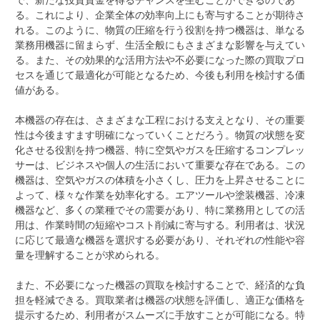
る。これにより、企業全体の効率向上にも寄与することが期待さ
れる。このように、物質の圧縮を行う役割を持つ機器は、単なる
業務用機器に留まらず、生活全般にもさまざまな影響を与えてい
る。また、その効果的な活用方法や不必要になった際の買取プロ
セスを通じて最適化が可能となるため、今後も利用を検討する価
値がある。
本機器の存在は、さまざまな工程における支えとなり、その重要
性は今後ますます明確になっていくことだろう。物質の状態を変
化させる役割を持つ機器、特に空気やガスを圧縮するコンプレッ
サーは、ビジネスや個人の生活において重要な存在である。この
機器は、空気やガスの体積を小さくし、圧力を上昇させることに
よって、様々な作業を効率化する。エアツールや塗装機器、冷凍
機器など、多くの業種でその需要があり、特に業務用としての活
用は、作業時間の短縮やコスト削減に寄与する。利用者は、状況
に応じて最適な機器を選択する必要があり、それぞれの性能や容
量を理解することが求められる。
また、不必要になった機器の買取を検討することで、経済的な負
担を軽減できる。買取業者は機器の状態を評価し、適正な価格を
提示するため、利用者がスムーズに手放すことが可能になる。特