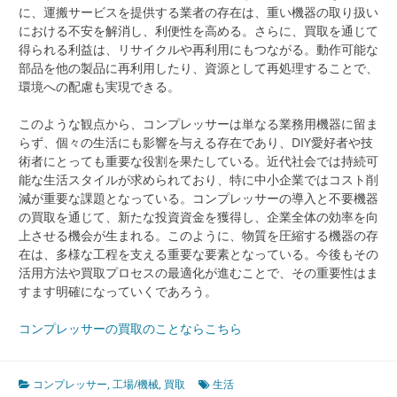
に、運搬サービスを提供する業者の存在は、重い機器の取り扱い
における不安を解消し、利便性を高める。さらに、買取を通じて
得られる利益は、リサイクルや再利用にもつながる。動作可能な
部品を他の製品に再利用したり、資源として再処理することで、
環境への配慮も実現できる。
このような観点から、コンプレッサーは単なる業務用機器に留ま
らず、個々の生活にも影響を与える存在であり、DIY愛好者や技
術者にとっても重要な役割を果たしている。近代社会では持続可
能な生活スタイルが求められており、特に中小企業ではコスト削
減が重要な課題となっている。コンプレッサーの導入と不要機器
の買取を通じて、新たな投資資金を獲得し、企業全体の効率を向
上させる機会が生まれる。このように、物質を圧縮する機器の存
在は、多様な工程を支える重要な要素となっている。今後もその
活用方法や買取プロセスの最適化が進むことで、その重要性はま
すます明確になっていくであろう。
コンプレッサーの買取のことならこちら
コンプレッサー
,
工場/機械
,
買取
生活