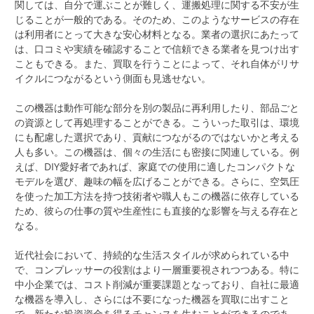
関しては、自分で運ぶことが難しく、運搬処理に関する不安が生
じることが一般的である。そのため、このようなサービスの存在
は利用者にとって大きな安心材料となる。業者の選択にあたって
は、口コミや実績を確認することで信頼できる業者を見つけ出す
こともできる。また、買取を行うことによって、それ自体がリサ
イクルにつながるという側面も見逃せない。
この機器は動作可能な部分を別の製品に再利用したり、部品ごと
の資源として再処理することができる。こういった取引は、環境
にも配慮した選択であり、貢献につながるのではないかと考える
人も多い。この機器は、個々の生活にも密接に関連している。例
えば、DIY愛好者であれば、家庭での使用に適したコンパクトな
モデルを選び、趣味の幅を広げることができる。さらに、空気圧
を使った加工方法を持つ技術者や職人もこの機器に依存している
ため、彼らの仕事の質や生産性にも直接的な影響を与える存在と
なる。
近代社会において、持続的な生活スタイルが求められている中
で、コンプレッサーの役割はより一層重要視されつつある。特に
中小企業では、コスト削減が重要課題となっており、自社に最適
な機器を導入し、さらには不要になった機器を買取に出すこと
で、新たな投資資金を得るチャンスを生むことができるのであ