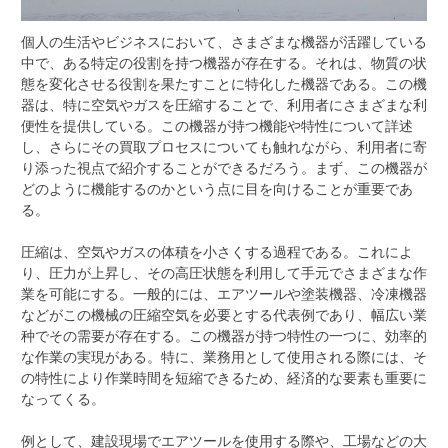
個人の生活やビジネスにおいて、さまざまな機器が活躍している
中で、ある特定の役割を持つ機器が存在する。
それは、物質の状
態を変化させる役割を果たすことに特化した機器である。この機
器は、特に空気やガスを圧縮することで、利用者にさまざまな利
便性を提供している。この機器が持つ機能や特性について詳述
し、さらにその買取プロセスについても触れながら、利用者に寄
り添った視点で紹介することができるだろう。まず、この機器が
どのように機能するのかという点に目を向けることが重要であ
る。
圧縮は、空気やガスの体積を小さくする過程である。これによ
り、圧力が上昇し、その高圧状態を利用して手元でさまざまな作
業を可能にする。一般的には、エアツールや塗装機器、冷凍機器
などがこの機械の圧縮空気を必要とする代表例であり、幅広い業
种でその需要が存在する。この機器が持つ特性の一つに、効率的
な作業の実現がある。特に、業務用として使用される際には、そ
の特性により作業時間を短縮できるため、経済的な要素も重要に
なってくる。
例として、建設現場でエアツールを使用する際や、工場などの大